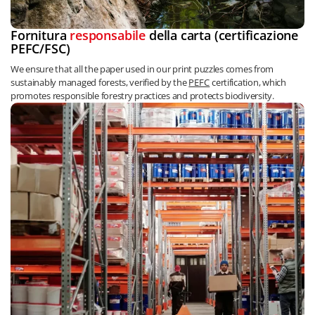
Fornitura
responsabile
della carta (certificazione
PEFC/FSC)
We ensure that all the paper used in our print puzzles comes from
sustainably managed forests, verified by the
PEFC
certification, which
promotes responsible forestry practices and protects biodiversity.