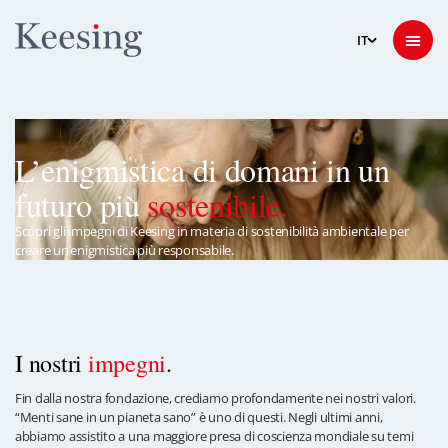
L’enigmistica di domani in un
futuro più
sostenibile
.
Scopri gli impegni di Keesing in materia di sostenibilità ambientale per
creare un’enigmistica più responsabile.
I nostri
impegni
.
Fin dalla nostra fondazione, crediamo profondamente nei nostri valori.
“Menti sane in un pianeta sano” è uno di questi. Negli ultimi anni,
abbiamo assistito a una maggiore presa di coscienza mondiale su temi