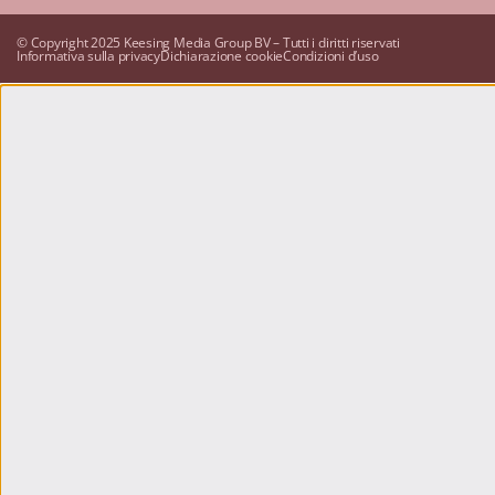
© Copyright 2025 Keesing Media Group BV – Tutti i diritti riservati
Informativa sulla privacy
Dichiarazione cookie
Condizioni d’uso